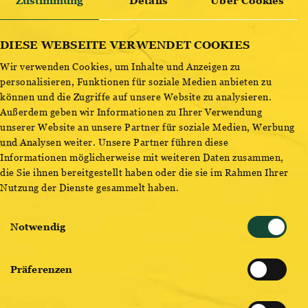
Zustimmung
Details
Über Cookies
FM4 GEBURTSTAGSFEST
ENTDECKE BESTSELLER
DIESE WEBSEITE VERWENDET COOKIES
Wir verwenden Cookies, um Inhalte und Anzeigen zu
OTTAKRINGER BRAUEREI
20:00
personalisieren, Funktionen für soziale Medien anbieten zu
können und die Zugriffe auf unsere Website zu analysieren.
Im letzten Jahr wurde klar, dass auch coronabedingte
Außerdem geben wir Informationen zu Ihrer Verwendung
Pausen den FM4 Geburtstagsfeierlichkeiten
unserer Website an unsere Partner für soziale Medien, Werbung
keinen Abbruch tun, denn auch 2023 haben wir neuerlich
und Analysen weiter. Unsere Partner führen diese
Informationen möglicherweise mit weiteren Daten zusammen,
ein großartig verschwitzt-euphorisches und
die Sie ihnen bereitgestellt haben oder die sie im Rahmen Ihrer
ausverkauftes FM4 Geburtstagsfest gefeiert.
Nutzung der Dienste gesammelt haben.
Am 27. Januar 2024 laden wir zum nächsten Streich in die
Ottakringer Brauerei. Dass es wieder
Einwilligungsauswahl
Notwendig
hochenergetisch zugehen wird, werden nicht nur Moop
Mama beweisen, wenn die zehnköpfige
Bläserfraktion mit ihrer neuen Vokalistin Älice die Bühne
Präferenzen
betreten. Madsen bilden seit jeher das Herz
aller Festivals, denn kaum eine deutsche Rockband liefert