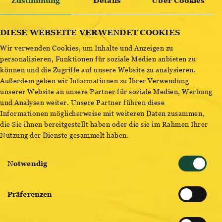
Zustimmung
Details
Über Cookies
UNSERE GELBE COMMUNITY, DIE
ENTDECKE BESTSELLER
DIESE WEBSEITE VERWENDET COOKIES
LEIDENSCHAFTLICHE BIERMENSCHEN ALS
GEMEINSCHAFT VEREINT. 💛
Wir verwenden Cookies, um Inhalte und Anzeigen zu
personalisieren, Funktionen für soziale Medien anbieten zu
Um unserem Fanclub beizutreten, fülle bitte
können und die Zugriffe auf unsere Website zu analysieren.
untenstehendes Formular
aus. Abonniere außerdem
hier
Außerdem geben wir Informationen zu Ihrer Verwendung
unserer Website an unsere Partner für soziale Medien, Werbung
unseren
WhatsApp Kanal
, um alle bierigen News rund um
und Analysen weiter. Unsere Partner führen diese
den YHC aus deiner Brauerei der Herzen zu erhalten.
Informationen möglicherweise mit weiteren Daten zusammen,
die Sie ihnen bereitgestellt haben oder die sie im Rahmen Ihrer
Nutzung der Dienste gesammelt haben.
Einwilligungsauswahl
Notwendig
Präferenzen
DEINE BENEFITS