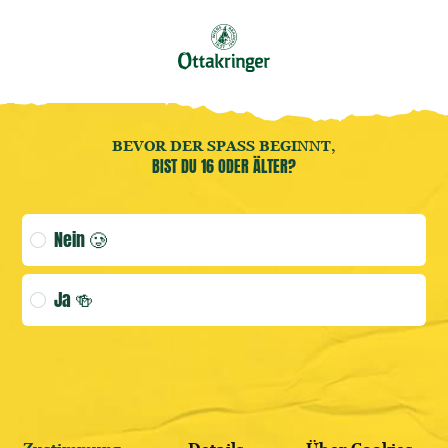
Buche jetzt deine
Brauereiführung
! 🍻
DE
Benutzermenü öffnen
Benutzermenü öffnen
BEVOR DER SPASS BEGINNT,
BIST DU 16 ODER ÄLTER?
(AKTUELLE
Age verification selection
Nein 🥲
ANMELDEN
Ja 🍻
WEITER SHOPPEN
HIER REGISTRIEREN