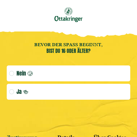
Buche jetzt deine
Brauereiführung
! 🍻
DE
Benutzermenü öffnen
Benutzermenü öffnen
BEVOR DER SPASS BEGINNT,
BIST DU 16 ODER ÄLTER?
(AKTUELLE
Age verification selection
Nein 🥲
ANMELDEN
Ja 🍻
WEITER SHOPPEN
HIER REGISTRIEREN