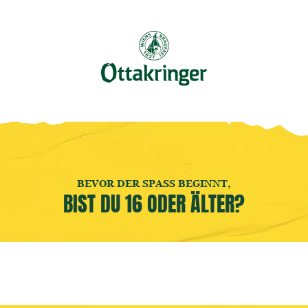
Buche jetzt deine
Brauereiführung
! 🍻
GER ERLEBEN
EVENTS BESUCHEN
LOCATION MIETEN
PLANE 
BEVOR DER SPASS BEGINNT,
BIST DU 16 ODER ÄLTER?