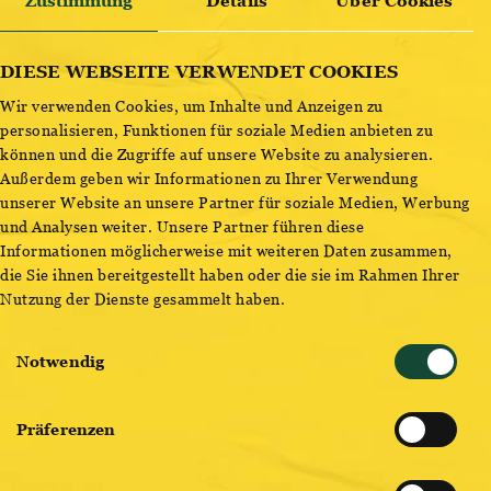
Zustimmung
Details
Über Cookies
Wiener Original
ENTDECKE BESTSELLER
DIESE WEBSEITE VERWENDET COOKIES
Wir verwenden Cookies, um Inhalte und Anzeigen zu
personalisieren, Funktionen für soziale Medien anbieten zu
können und die Zugriffe auf unsere Website zu analysieren.
SKY IM STEFFL
Außerdem geben wir Informationen zu Ihrer Verwendung
WEBSITE
unserer Website an unsere Partner für soziale Medien, Werbung
und Analysen weiter. Unsere Partner führen diese
Informationen möglicherweise mit weiteren Daten zusammen,
STEIRERSTÖCKL
die Sie ihnen bereitgestellt haben oder die sie im Rahmen Ihrer
WEBSITE
Nutzung der Dienste gesammelt haben.
Einwilligungsauswahl
STADTBODEN
Notwendig
WEBSITE
Präferenzen
ROTER HIASL
WEBSITE