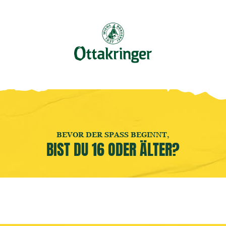
Buche jetzt deine
Brauereiführung
! 🍻
GER ERLEBEN
EVENTS BESUCHEN
LOCATION MIETEN
PLANE 
16.10.2026
OTTAKRING
BEVOR DER SPASS BEGINNT,
PUBQUIZ
BIST DU 16 ODER ÄLTER?
ANTON FRANK
19:00 UHR
Du glaubst du weißt alles über