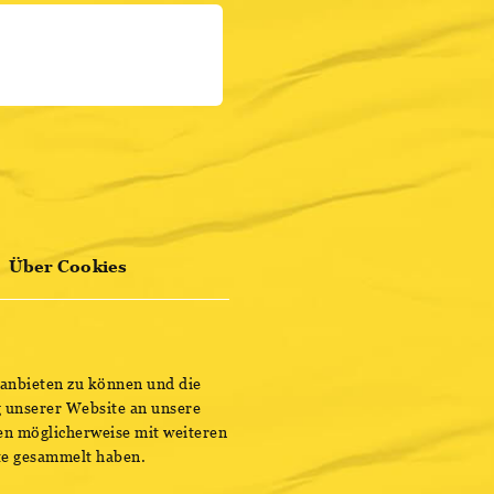
HIER REGISTRIEREN
UBQUIZ MIT
 NEJEM KA
ENTDECKE BESTSELLER
Über Cookies
der Abend!
r PubQuiz on Tour geht
 anbieten zu können und die
 anderen Lokal in Wien
 unserer Website an unsere
en möglicherweise mit weiteren
ste gesammelt haben.
gen über die schönste