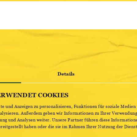
DAS OTTAKRINGER P
STEFAN JOHAM UND
10 Termine
10 Locations
6 Kategorien
36 Fragen
Details
… und ein leiwan
ERWENDET COOKIES
Sei dabei wenn das Ottakringe
e und Anzeigen zu personalisieren, Funktionen für soziale Medien
und einmal im Monat in einem
nalysieren. Außerdem geben wir Informationen zu Ihrer Verwendung
stattfindet.
ung und Analysen weiter. Unsere Partner führen diese Information
reitgestellt haben oder die sie im Rahmen Ihrer Nutzung der Dien
Natürlich gibt es nicht nur Fra