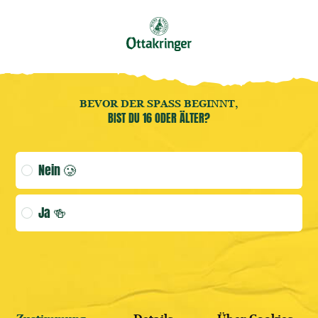
Buche jetzt deine
Brauereiführung
! 🍻
DE
20
Benutzermenü öffnen
Benutzermenü öffnen
Home
DI.
BEVOR DER SPASS BEGINNT,
BIST DU 16 ODER ÄLTER?
(AKTUELLE
Age verification selection
Nein 🥲
ANMELDEN
Ja 🍻
WEITER SHOPPEN
HIER REGISTRIEREN