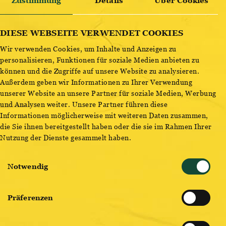
Zustimmung
Details
Über Cookies
Wer kämpft sich so stark durch Hopfen und Malz? Es ist unser
ENTDECKE BESTSELLER
Gastro-Team, mit ordentlich Schmalz. Extra gebraut für
DIESE WEBSEITE VERWENDET COOKIES
unsere besten Kunden, drehen sie Jahr für Jahr gerne Extra-
Wir verwenden Cookies, um Inhalte und Anzeigen zu
Runden. Gebraut mit Liebe, Kreativität und klarer Orangen-
personalisieren, Funktionen für soziale Medien anbieten zu
Note, ist das diesjährige Wiener Kindl Witbier der perfekte
können und die Zugriffe auf unsere Website zu analysieren.
Weihnachtsbote. Einfach war dieses Jahr für keinen, doch wir
Außerdem geben wir Informationen zu Ihrer Verwendung
sind stets für Sie auf unseren Beinen. So senden wir auch
unserer Website an unsere Partner für soziale Medien, Werbung
dieses Jahr, eine besondere Bierspezialität, einfach
und Analysen weiter. Unsere Partner führen diese
wunderbar.
Informationen möglicherweise mit weiteren Daten zusammen,
die Sie ihnen bereitgestellt haben oder die sie im Rahmen Ihrer
Nutzung der Dienste gesammelt haben.
Einwilligungsauswahl
Notwendig
Präferenzen
OTTAKRINGER, DEL FABRO KOLARIK UND HÖFINGER