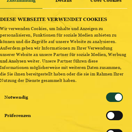
OTTAKRINGER X RH77 RADTRIKOT
Zustimmung
Details
Über Cookies
ENTDECKE BESTSELLER
Damen
DIESE WEBSEITE VERWENDET COOKIES
Wir verwenden Cookies, um Inhalte und Anzeigen zu
Damen
L
personalisieren, Funktionen für soziale Medien anbieten zu
können und die Zugriffe auf unsere Website zu analysieren.
Herren
XS
Außerdem geben wir Informationen zu Ihrer Verwendung
unserer Website an unsere Partner für soziale Medien, Werbung
S
und Analysen weiter. Unsere Partner führen diese
Informationen möglicherweise mit weiteren Daten zusammen,
M
die Sie ihnen bereitgestellt haben oder die sie im Rahmen Ihrer
Design das bewegt - ein Bier das erfrischt!
Nutzung der Dienste gesammelt haben.
Aktuell nur verfügbar am Ottakringer Bierfest, Brauerei Shop
L
Einwilligungsauswahl
und im
RH77 (Online)Shop
Notwendig
Der neuartige, dünne Mesh Stoff an den Ärmlen gepaart mit
dem hochelastischen Lycra verleihen ein einzigartiges
Präferenzen
und angenehmes Tragegefühl. Dank des Designs ohne
Seitenpaneele passt sich das Trikot perfekt dem Körper an,