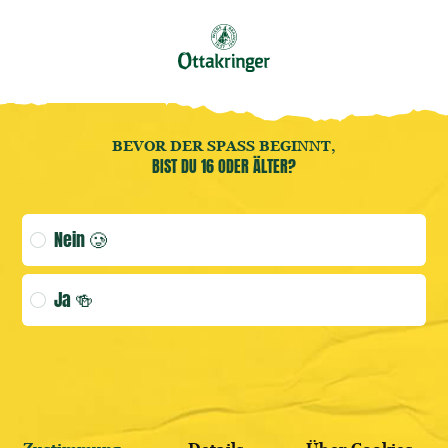
Buche jetzt deine
Brauereiführung
! 🍻
DE
Benutzermenü öffnen
Benutzermenü öffnen
Merch
BEVOR DER SPASS BEGINNT,
BIST DU 16 ODER ÄLTER?
(AKTUELLE
Age verification selection
Nein 🥲
ANMELDEN
Ja 🍻
WEITER SHOPPEN
HIER REGISTRIEREN