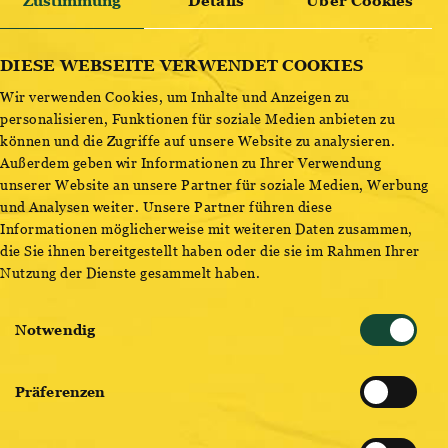
OTTAKRINGER X 12DAG T-SHIRT KANNE MINTGRÜN
Zustimmung
Details
Über Cookies
ENTDECKE BESTSELLER
s
m
l
xl
xxl
DIESE WEBSEITE VERWENDET COOKIES
Wir verwenden Cookies, um Inhalte und Anzeigen zu
personalisieren, Funktionen für soziale Medien anbieten zu
können und die Zugriffe auf unsere Website zu analysieren.
Außerdem geben wir Informationen zu Ihrer Verwendung
unserer Website an unsere Partner für soziale Medien, Werbung
Frisch wie der erste Schluck
: Das mintgrüne Shirt aus
und Analysen weiter. Unsere Partner führen diese
unserer
Ottakringer x 12DAG
Kollektion besticht mit
Informationen möglicherweise mit weiteren Daten zusammen,
seinem fein eingearbeiteten Patch unserer
Ottakringer
die Sie ihnen bereitgestellt haben oder die sie im Rahmen Ihrer
Bierkanne
. Natürlich gefüllt mit dem besten Bier, das Wien
Nutzung der Dienste gesammelt haben.
zu bieten hat.
Einwilligungsauswahl
Notwendig
Gleich zugreifen und deine Ottakringer Garderobe
upgraden!
Präferenzen