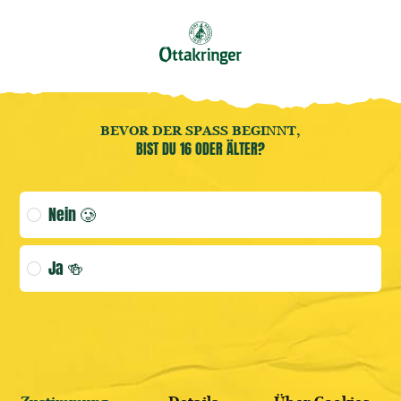
Buche jetzt deine
Brauereiführung
! 🍻
DE
Benutzermenü öffnen
Benutzermenü öffnen
Merch
BEVOR DER SPASS BEGINNT,
BIST DU 16 ODER ÄLTER?
(AKTUELLE
Age verification selection
Nein 🥲
ANMELDEN
Ja 🍻
WEITER SHOPPEN
HIER REGISTRIEREN