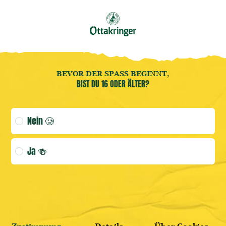
Buche jetzt deine
Brauereiführung
! 🍻
DE
Benutzermenü öffnen
Benutzermenü öffnen
Accessoires
BEVOR DER SPASS BEGINNT,
BIST DU 16 ODER ÄLTER?
(AKTUELLE
Age verification selection
Nein 🥲
ANMELDEN
Ja 🍻
WEITER SHOPPEN
HIER REGISTRIEREN