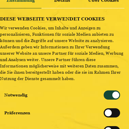
OTTAKRINGER SCHLÜSSELBAND MIT ÖFFNER
Zustimmung
Details
Über Cookies
ENTDECKE BESTSELLER
DIESE WEBSEITE VERWENDET COOKIES
Wir verwenden Cookies, um Inhalte und Anzeigen zu
personalisieren, Funktionen für soziale Medien anbieten zu
Eigentlich doch der
wichtigste Anhänger
am Schlüssel –
können und die Zugriffe auf unsere Website zu analysieren.
oder etwa nicht? 😉 Mit integriertem Bieröffner!
Außerdem geben wir Informationen zu Ihrer Verwendung
unserer Website an unsere Partner für soziale Medien, Werbung
und Analysen weiter. Unsere Partner führen diese
Informationen möglicherweise mit weiteren Daten zusammen,
die Sie ihnen bereitgestellt haben oder die sie im Rahmen Ihrer
Nutzung der Dienste gesammelt haben.
Einwilligungsauswahl
BLEIB AUF DEM LAUFENDEN!
Notwendig
JETZT NEWSLETTER ABONNIEREN
Präferenzen