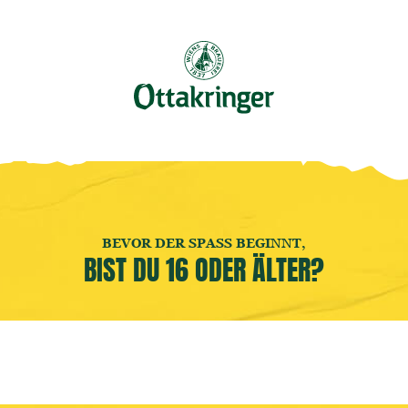
Buche jetzt deine
Brauereiführung
! 🍻
GER ERLEBEN
EVENTS BESUCHEN
LOCATION MIETEN
PLANE 
INNEN!
BEVOR DER SPASS BEGINNT,
BIST DU 16 ODER ÄLTER?