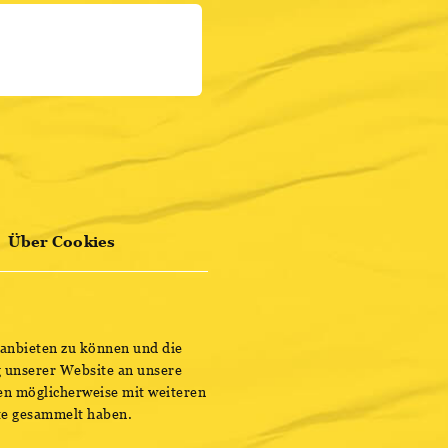
HIER REGISTRIEREN
ed & lauded debut, To
Lies have
est guitar bands in the
ENTDECKE BESTSELLER
 saw them
emy shows and the
n.
he band establish
ut tours in
 sold-out show at Mexico
Über Cookies
nter in
 anbieten zu können und die
 unserer Website an unsere
en möglicherweise mit weiteren
ste gesammelt haben.