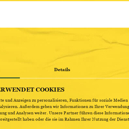
Having released their much lov
Lose My Life… in 2009, White 
arguably become one of the bigg
UK – the last two album tours
sell out multiple Brixton Acad
Hammersmith Apollo in Londo
The past decade has also seen t
themselves globally with sold o
Europe and beyond, including a
Details
City’s 10,000 capacity Pepsi Ce
2023.
ERWENDET COOKIES
JETZT TICKETS KAUFEN
e und Anzeigen zu personalisieren, Funktionen für soziale Medien
nalysieren. Außerdem geben wir Informationen zu Ihrer Verwendung
ung und Analysen weiter. Unsere Partner führen diese Information
reitgestellt haben oder die sie im Rahmen Ihrer Nutzung der Dien