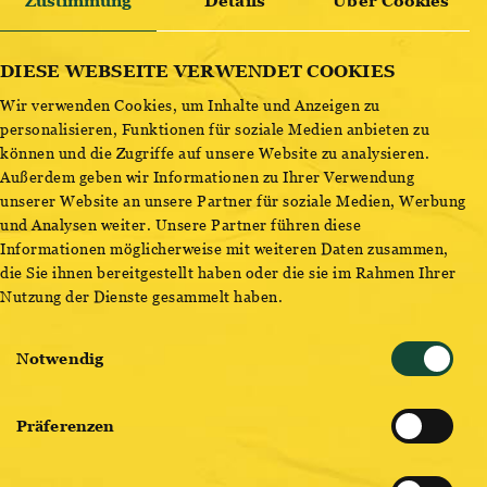
VINYL & MUSIC
Zustimmung
Details
Über Cookies
SUMMER NIGHTS
ENTDECKE BESTSELLER
DIESE WEBSEITE VERWENDET COOKIES
Wir verwenden Cookies, um Inhalte und Anzeigen zu
personalisieren, Funktionen für soziale Medien anbieten zu
16:00 - 22:00 UHR
können und die Zugriffe auf unsere Website zu analysieren.
Außerdem geben wir Informationen zu Ihrer Verwendung
Vinyl & Music Summer Nights: Dolce Vita im Gold
unserer Website an unsere Partner für soziale Medien, Werbung
Fassl
und Analysen weiter. Unsere Partner führen diese
Informationen möglicherweise mit weiteren Daten zusammen,
Die
Vinyl & Music Summer Nights
kehren auch dieses
die Sie ihnen bereitgestellt haben oder die sie im Rahmen Ihrer
Jahr am Bierfest ein. Am 21. und 22. August heißt es
Nutzung der Dienste gesammelt haben.
wieder Platten diggen und anstoßen!
Einwilligungsauswahl
Notwendig
Bei freiem Eintritt trifft Braukunst auf Musikleidenschaft.
Während die Brauerei für die Erfrischung – inklusive des
neuen
„Bier Spritz
“ – sorgt, liefert Vinyl & Music den
Präferenzen
perfekten Italo-Sound zum
dolce-vita-Drink aus
Ottakring
.. Von Zucchero über Gianna Nannini bis