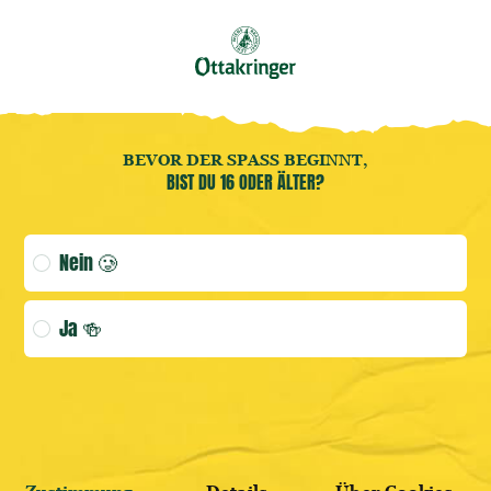
Buche jetzt deine
Brauereiführung
! 🍻
DE
Benutzermenü öffnen
Benutzermenü öffnen
Home
BEVOR DER SPASS BEGINNT,
BIST DU 16 ODER ÄLTER?
(AKTUELLE
Age verification selection
Nein 🥲
ANMELDEN
Ja 🍻
WEITER SHOPPEN
HIER REGISTRIEREN