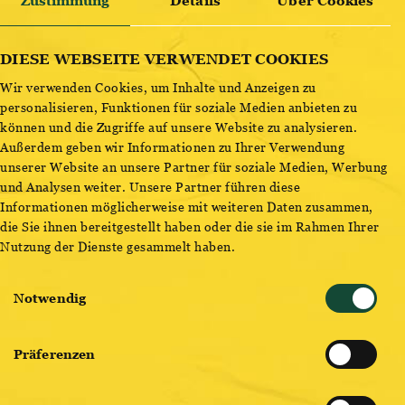
OTTAKRINGER BRAUEREI
Zustimmung
Details
Über Cookies
ENTDECKE BESTSELLER
DIESE WEBSEITE VERWENDET COOKIES
OTTAKRINGER BRAUEREI
22:00
Wir verwenden Cookies, um Inhalte und Anzeigen zu
personalisieren, Funktionen für soziale Medien anbieten zu
Der größte Halloween Rave Wiens. Für eine Nacht wird
können und die Zugriffe auf unsere Website zu analysieren.
die Ottakringer Brauerei zum Geisterschloss. Werft euch
Außerdem geben wir Informationen zu Ihrer Verwendung
in die ausgefallensten Kostüme und begebt euch mit uns
unserer Website an unsere Partner für soziale Medien, Werbung
und Analysen weiter. Unsere Partner führen diese
auf ein schauriges Abenteuer auf 3 Floors. Wir treiben es
Informationen möglicherweise mit weiteren Daten zusammen,
wieder bunt.
die Sie ihnen bereitgestellt haben oder die sie im Rahmen Ihrer
Nutzung der Dienste gesammelt haben.
JETZT TICKETS KAUFEN
Einwilligungsauswahl
Notwendig
Präferenzen
Möchtest du eine Erinnerung erhalten oder das Event mit
Freunden teilen?