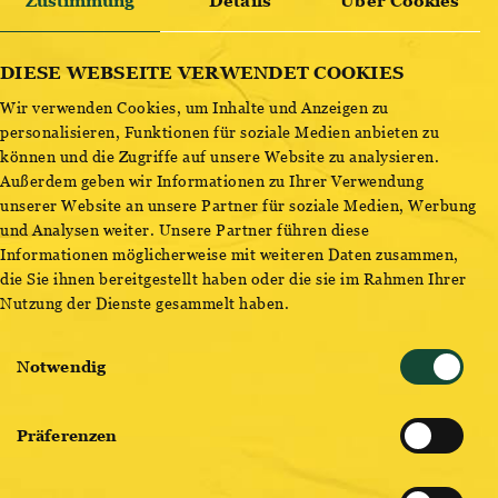
Zustimmung
Details
Über Cookies
Schreib uns wie viele Bierdosen du auf dem Bild entdeckt hast
und mit etwas Glück gewinnst du
1 von 5 Ottakringer
ENTDECKE BESTSELLER
Merch-Paketen
!
DIESE WEBSEITE VERWENDET COOKIES
Wir verwenden Cookies, um Inhalte und Anzeigen zu
personalisieren, Funktionen für soziale Medien anbieten zu
können und die Zugriffe auf unsere Website zu analysieren.
Außerdem geben wir Informationen zu Ihrer Verwendung
unserer Website an unsere Partner für soziale Medien, Werbung
und Analysen weiter. Unsere Partner führen diese
Informationen möglicherweise mit weiteren Daten zusammen,
die Sie ihnen bereitgestellt haben oder die sie im Rahmen Ihrer
Nutzung der Dienste gesammelt haben.
Wie viele Ottakringer Bierdosen hast du im Wimmelbild
Einwilligungsauswahl
gefunden?*
Notwendig
Präferenzen
Vorname*