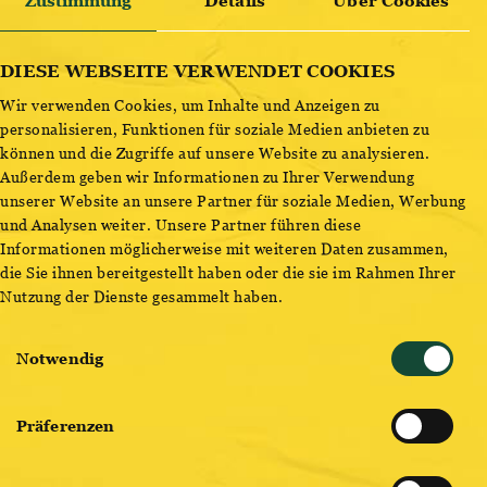
Zustimmung
Details
Über Cookies
ENTDECKE BESTSELLER
DIESE WEBSEITE VERWENDET COOKIES
Wir verwenden Cookies, um Inhalte und Anzeigen zu
personalisieren, Funktionen für soziale Medien anbieten zu
28.02.2024
können und die Zugriffe auf unsere Website zu analysieren.
TINLICKER LIVE
Außerdem geben wir Informationen zu Ihrer Verwendung
unserer Website an unsere Partner für soziale Medien, Werbung
und Analysen weiter. Unsere Partner führen diese
Informationen möglicherweise mit weiteren Daten zusammen,
OTTAKRINGER BRAUEREI
19:00
die Sie ihnen bereitgestellt haben oder die sie im Rahmen Ihrer
Nutzung der Dienste gesammelt haben.
Tinlicker is a Dutch electronic music act formed in 2013,
Einwilligungsauswahl
consisting of Micha Heyboer (Drums, Keys) and Jordi van
Notwendig
Achthoven (Drums, Keys).
The name ‘Tinlicker’ comes from circuit bending, which is
Präferenzen
the creative, chance-based customization of the circuits
within electronic devices to create new musical or visual