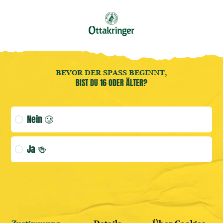
Buche jetzt deine
Brauereiführung
! 🍻
DE
28
Benutzermenü öffnen
Benutzermenü öffnen
Home
MI.
BEVOR DER SPASS BEGINNT,
BIST DU 16 ODER ÄLTER?
(AKTUELLE
Age verification selection
Nein 🥲
ANMELDEN
Ja 🍻
WEITER SHOPPEN
HIER REGISTRIEREN