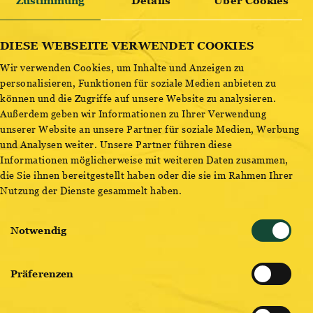
SPENDE BLUT.
Zustimmung
Details
Über Cookies
ENTDECKE BESTSELLER
DIESE WEBSEITE VERWENDET COOKIES
GOLD FASSL MAGAZIN (EINGANG FESSTGASSE)
Wir verwenden Cookies, um Inhalte und Anzeigen zu
12:00-15:00 & 16:00-19:00
personalisieren, Funktionen für soziale Medien anbieten zu
können und die Zugriffe auf unsere Website zu analysieren.
Außerdem geben wir Informationen zu Ihrer Verwendung
Spende Blut.
unserer Website an unsere Partner für soziale Medien, Werbung
und Analysen weiter. Unsere Partner führen diese
www.gibdeinbestes.at
Informationen möglicherweise mit weiteren Daten zusammen,
Kommen Sie bitte spätestens 30 Minuten vor Ende der
die Sie ihnen bereitgestellt haben oder die sie im Rahmen Ihrer
Nutzung der Dienste gesammelt haben.
Blutspendeaktion.
Einwilligungsauswahl
Gewinnspiel: Jede:r Blutspender:in nimmt automatisch
Notwendig
teil und hat die Chance zu gewinnen!
Blut spenden können Personen zwischen dem 18. und 70.
Präferenzen
Geburtstag, die gewisse gesundheitliche und gesetzlich
festgelegte Kriterien erfüllen. Bitte bringen Sie einen