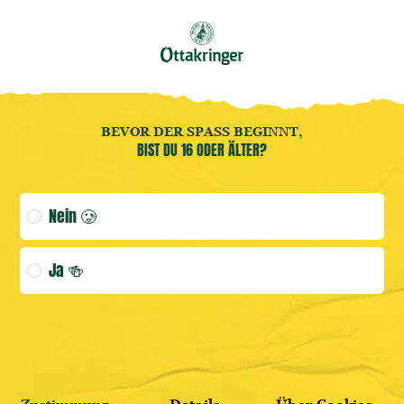
Buche jetzt deine
Brauereiführung
! 🍻
DE
25
Benutzermenü öffnen
Benutzermenü öffnen
Home
FR.
BEVOR DER SPASS BEGINNT,
BIST DU 16 ODER ÄLTER?
(AKTUELLE
Age verification selection
Nein 🥲
ANMELDEN
Ja 🍻
WEITER SHOPPEN
HIER REGISTRIEREN