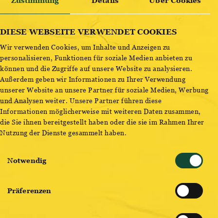
Zustimmung
Details
Über Cookies
25.10.2024
MIA.
ENTDECKE BESTSELLER
DIESE WEBSEITE VERWENDET COOKIES
Wir verwenden Cookies, um Inhalte und Anzeigen zu
personalisieren, Funktionen für soziale Medien anbieten zu
18:30 UHR
können und die Zugriffe auf unsere Website zu analysieren.
Außerdem geben wir Informationen zu Ihrer Verwendung
Hellsehen war nie ein MiA.-Ding.
unserer Website an unsere Partner für soziale Medien, Werbung
Dafür ist einfach alles immer viel zu sehr hier und jetzt.
und Analysen weiter. Unsere Partner führen diese
Informationen möglicherweise mit weiteren Daten zusammen,
In diesem Hier und Jetzt haben sich MiA. von Anfang an
die Sie ihnen bereitgestellt haben oder die sie im Rahmen Ihrer
auf ihre ganz eigene Art bewegt – im freien Raum
Nutzung der Dienste gesammelt haben.
zwischen allen Stühlen und auf der Dauersuche nach dem
Einwilligungsauswahl
gemeinsamen Nenner in der Musik, in ihrer Beziehung
Notwendig
zueinander und der Welt da draußen.
In 2024 wird dieser gemeinsame Nenner neu bestimmt.
Präferenzen
Mit neuem Geist, neuem Status und neuer Musik geht es
endlich wieder dahin, wo man hellsieht – auf die Bühne,